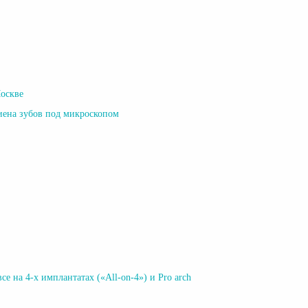
Москве
иена зубов под микроскопом
е на 4-х имплантатах («All-on-4») и Pro arch