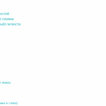
юстей
й снимок
ный) челюсти
ых мышц
ава и слева)