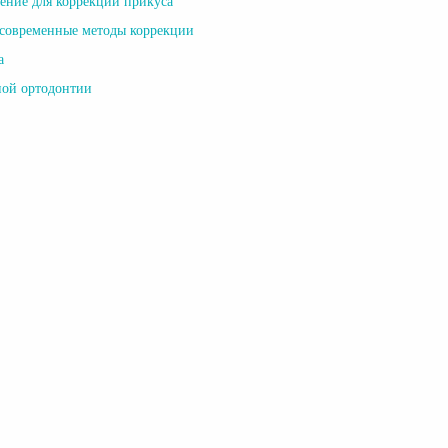
ение для коррекции прикуса
 современные методы коррекции
а
ной ортодонтии