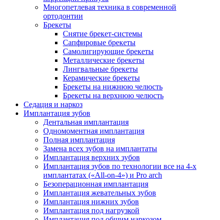
Многопетлевая техника в современной
ортодонтии
Брекеты
Снятие брекет-системы
Сапфировые брекеты
Самолигирующие брекеты
Металлические брекеты
Лингвальные брекеты
Керамические брекеты
Брекеты на нижнюю челюсть
Брекеты на верхнюю челюсть
Седация и наркоз
Имплантация зубов
Дентальная имплантация
Одномоментная имплантация
Полная имплантация
Замена всех зубов на имплантаты
Имплантация верхних зубов
Имплантация зубов по технологии все на 4-х
имплантатах («All-on-4») и Pro arch
Безоперационная имплантация
Имплантация жевательных зубов
Имплантация нижних зубов
Имплантация под нагрузкой
Имплантация под общим наркозом