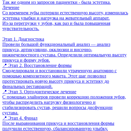
Так же одним из запросов пациентки - была эстетика.
Лечение
Со временем зубы потеряли естественную высоту, изменилась
эстетика улыбки и нагрузка на жевательный аппарат.
Из-за перегрузки у зубов, как раз и была повышенная
чувствительность.
Этап 1. Диагностика
Провели большой функциональный анализ — анализ
прикуса, артикуляции, окклюзии и височно-
нижнечелюстного сустава. Определили оптимальную высоту
прикуса и форму зубов.
📍 Этап 2. Восстановление формы
Смоделировали и восстановили утраченную анатомию с
помощью композитного макета. Этот шаг позволил
протестировать новую высоту прикуса и эстетику до
финальных реставраций.
📍 Этап 3. Ортодонтическое лечение
С помощью элайнеров провели коррекцию положения зубов,
чтобы распределить нагрузку физиологично и
стабилизировать сустав, решили вопросы дисфункции
сустава.
📍 Этап 4. Финал
После выравнивания прикуса и восстановления формы
получили естественную, сбалансированную улыбку.