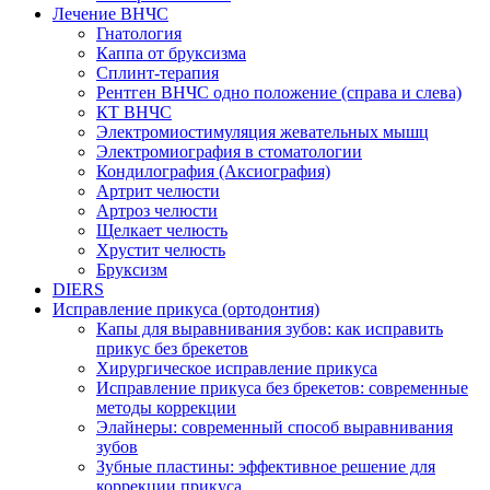
Лечение ВНЧС
Гнатология
Каппа от бруксизма
Сплинт-терапия
Рентген ВНЧС одно положение (справа и слева)
КТ ВНЧС
Электромиостимуляция жевательных мышц
Электромиография в стоматологии
Кондилография (Аксиография)
Артрит челюсти
Артроз челюсти
Щелкает челюсть
Хрустит челюсть
Бруксизм
DIERS
Исправление прикуса (ортодонтия)
Капы для выравнивания зубов: как исправить
прикус без брекетов
Хирургическое исправление прикуса
Исправление прикуса без брекетов: современные
методы коррекции
Элайнеры: современный способ выравнивания
зубов
Зубные пластины: эффективное решение для
коррекции прикуса