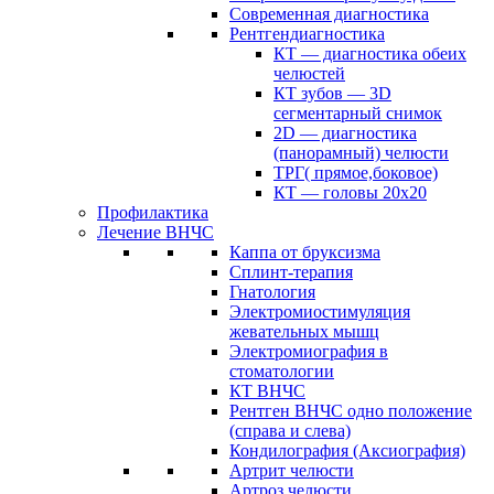
Современная диагностика
Рентгендиагностика
КТ — диагностика обеих
челюстей
КТ зубов — 3D
сегментарный снимок
2D — диагностика
(панорамный) челюсти
ТРГ( прямое,боковое)
КТ — головы 20х20
Профилактика
Лечение ВНЧС
Каппа от бруксизма
Сплинт-терапия
Гнатология
Электромиостимуляция
жевательных мышц
Электромиография в
стоматологии
КТ ВНЧС
Рентген ВНЧС одно положение
(справа и слева)
Кондилография (Аксиография)
Артрит челюсти
Артроз челюсти