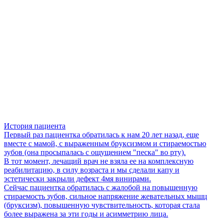
История пациента
Первый раз пациентка обратилась к нам 20 лет назад, еще
вместе с мамой, с выраженным бруксизмом и стираемостью
зубов (она просыпалась с ощущением "песка" во рту).
В тот момент, лечащий врач не взяла ее на комплексную
реабилитацию, в силу возраста и мы сделали капу и
эстетически закрыли дефект 4мя винирами.
Сейчас пациентка обратилась с жалобой на повышенную
стираемость зубов, сильное напряжение жевательных мышц
(бруксизм), повышенную чувствительность, которая стала
более выражена за эти годы и асимметрию лица.