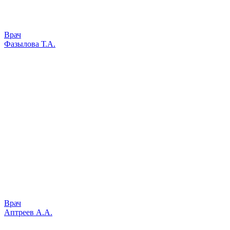
Врач
Фазылова Т.А.
Врач
Аптреев А.А.