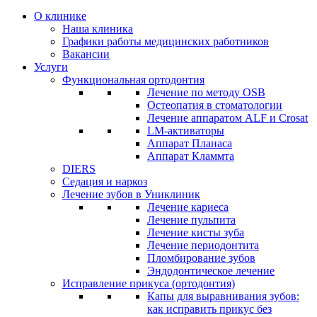
О клинике
Наша клиника
Графики работы медицинских работников
Вакансии
Услуги
Функциональная ортодонтия
Лечение по методу OSB
Остеопатия в стоматологии
Лечение аппаратом ALF и Сrosat
LM-активаторы
Аппарат Планаса
Аппарат Кламмта
DIERS
Седация и наркоз
Лечение зубов в Униклиник
Лечение кариеса
Лечение пульпита
Лечение кисты зуба
Лечение периодонтита
Пломбирование зубов
Эндодонтическое лечение
Исправление прикуса (ортодонтия)
Капы для выравнивания зубов:
как исправить прикус без