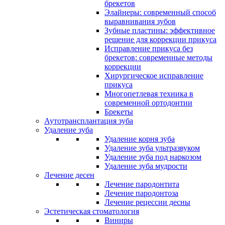
брекетов
Элайнеры: современный способ
выравнивания зубов
Зубные пластины: эффективное
решение для коррекции прикуса
Исправление прикуса без
брекетов: современные методы
коррекции
Хирургическое исправление
прикуса
Многопетлевая техника в
современной ортодонтии
Брекеты
Аутотрансплантация зуба
Удаление зуба
Удаление корня зуба
Удаление зуба ультразвуком
Удаление зуба под наркозом
Удаление зуба мудрости
Лечение десен
Лечение пародонтита
Лечение пародонтоза
Лечение рецессии десны
Эстетическая стоматология
Виниры