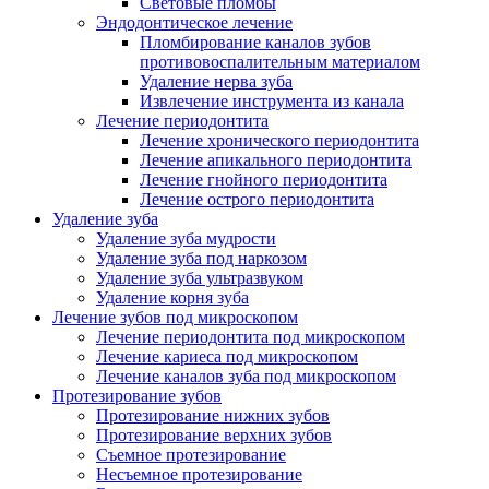
Световые пломбы
Эндодонтическое лечение
Пломбирование каналов зубов
противовоспалительным материалом
Удаление нерва зуба
Извлечение инструмента из канала
Лечение периодонтита
Лечение хронического периодонтита
Лечение апикального периодонтита
Лечение гнойного периодонтита
Лечение острого периодонтита
Удаление зуба
Удаление зуба мудрости
Удаление зуба под наркозом
Удаление зуба ультразвуком
Удаление корня зуба
Лечение зубов под микроскопом
Лечение периодонтита под микроскопом
Лечение кариеса под микроскопом
Лечение каналов зуба под микроскопом
Протезирование зубов
Протезирование нижних зубов
Протезирование верхних зубов
Съемное протезирование
Несъемное протезирование