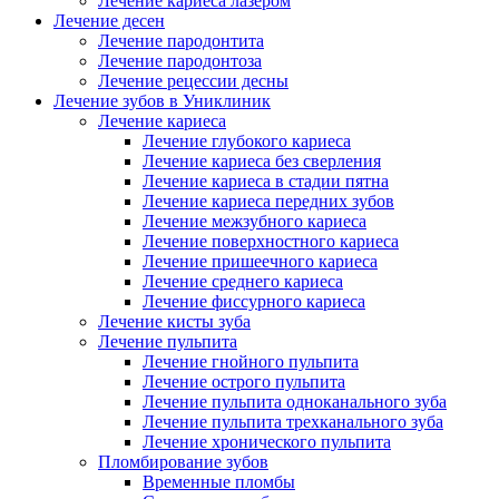
Лечение кариеса лазером
Лечение десен
Лечение пародонтита
Лечение пародонтоза
Лечение рецессии десны
Лечение зубов в Униклиник
Лечение кариеса
Лечение глубокого кариеса
Лечение кариеса без сверления
Лечение кариеса в стадии пятна
Лечение кариеса передних зубов
Лечение межзубного кариеса
Лечение поверхностного кариеса
Лечение пришеечного кариеса
Лечение среднего кариеса
Лечение фиссурного кариеса
Лечение кисты зуба
Лечение пульпита
Лечение гнойного пульпита
Лечение острого пульпита
Лечение пульпита одноканального зуба
Лечение пульпита трехканального зуба
Лечение хронического пульпита
Пломбирование зубов
Временные пломбы