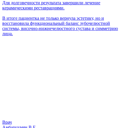
Для долговечности результата завершили лечение
керамическими реставрациями.
В итоге пациентка не только вернула эстетику, но и
восстановила функциональный баланс зубочелюстной
системы, височно-нижнечелюстного сустава и симметрию
лица.
Врач
Амбарцумян В.Е.