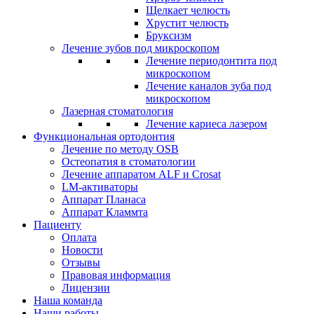
Щелкает челюсть
Хрустит челюсть
Бруксизм
Лечение зубов под микроскопом
Лечение периодонтита под
микроскопом
Лечение каналов зуба под
микроскопом
Лазерная стоматология
Лечение кариеса лазером
Функциональная ортодонтия
Лечение по методу OSB
Остеопатия в стоматологии
Лечение аппаратом ALF и Сrosat
LM-активаторы
Аппарат Планаса
Аппарат Кламмта
Пациенту
Оплата
Новости
Отзывы
Правовая информация
Лицензии
Наша команда
Наши работы