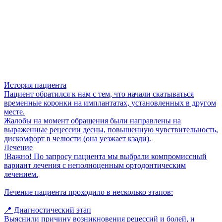
История пациента
Пациент обратился к нам с тем, что начали скатываться
временные коронки на имплантатах, установленных в другом
месте.
Жалобы на момент обращения были направлены на
выраженные рецессии десны, повышенную чувствительность,
дискомфорт в челюсти (она уезжает кзади).
Лечение
!Важно! По запросу пациента мы выбрали компромиссный
вариант лечения с неполноценным ортодонтическим
лечением.
Лечение пациента проходило в несколько этапов:
📍 Диагностический этап
Выяснили причину возникновения рецессий и болей, и