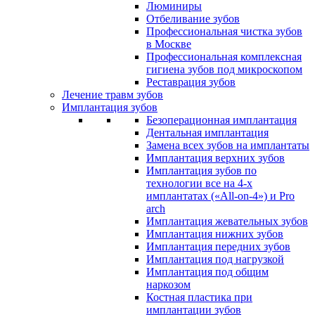
Люминиры
Отбеливание зубов
Профессиональная чистка зубов
в Москве
Профессиональная комплексная
гигиена зубов под микроскопом
Реставрация зубов
Лечение травм зубов
Имплантация зубов
Безоперационная имплантация
Дентальная имплантация
Замена всех зубов на имплантаты
Имплантация верхних зубов
Имплантация зубов по
технологии все на 4-х
имплантатах («All-on-4») и Pro
arch
Имплантация жевательных зубов
Имплантация нижних зубов
Имплантация передних зубов
Имплантация под нагрузкой
Имплантация под общим
наркозом
Костная пластика при
имплантации зубов