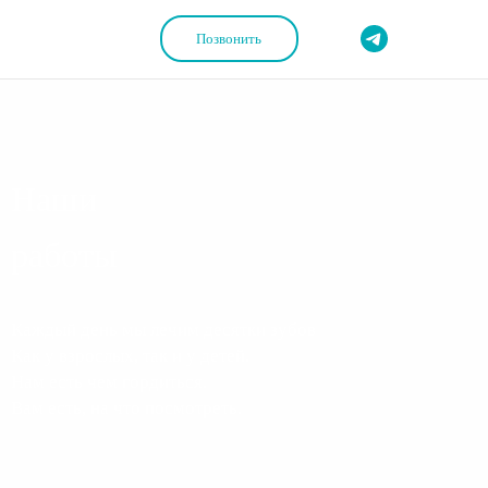
Позвонить
Наши
работы
Каждый день мы лечим десятки зубов
Как у взрослых, так и у детей.
Нам есть чем гордиться.
Вам есть, на что посмотреть.