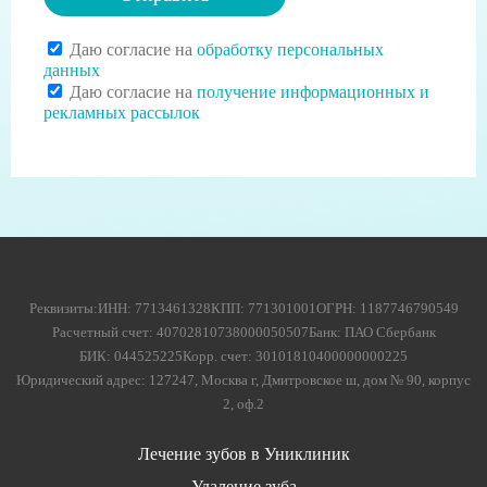
Даю согласие на
обработку персональных
данных
Даю согласие на
получение информационных и
рекламных рассылок
Реквизиты:
ИНН: 7713461328
КПП: 771301001
ОГРН: 1187746790549
Расчетный счет: 40702810738000050507
Банк: ПАО Сбербанк
БИК: 044525225
Корр. счет: 30101810400000000225
Юридический адрес: 127247, Москва г, Дмитровское ш, дом № 90, корпус
2, оф.2
Лечение зубов в Униклиник
Удаление зуба